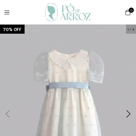
0
70
%
OFF
1
/
4