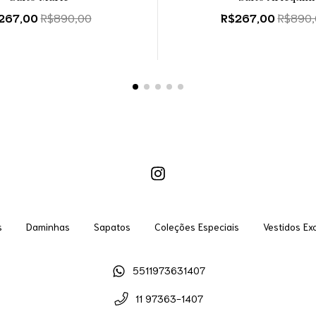
267,00
R$890,00
R$267,00
R$890,
s
Daminhas
Sapatos
Coleções Especiais
Vestidos Ex
5511973631407
11 97363-1407