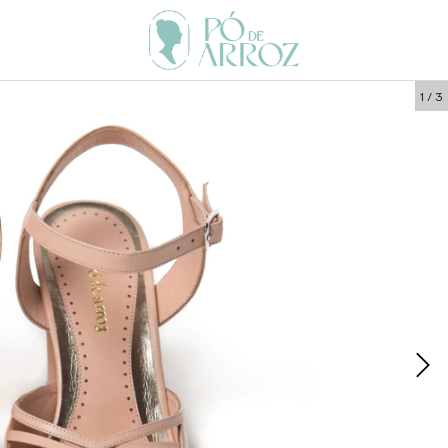
1
/
3