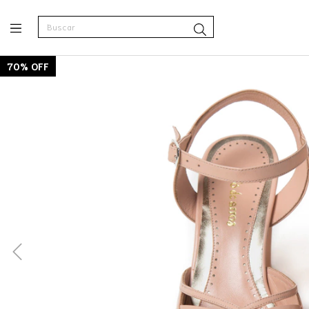
70
%
OFF